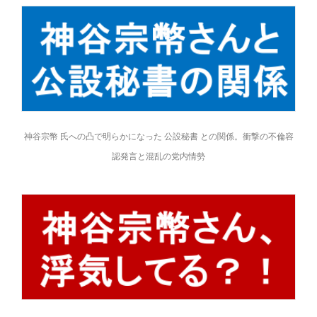
神谷宗幣 氏への凸で明らかになった 公設秘書 との関係。衝撃の不倫容
認発言と混乱の党内情勢