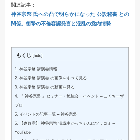
関連記事：
神谷宗幣 氏への凸で明らかになった 公設秘書 との
関係。衝撃の不倫容認発言と混乱の党内情勢
もくじ
[
]
hide
1.
神谷宗幣 講演会情報
2.
神谷宗幣 講演会 の画像をすべて見る
3.
神谷宗幣 講演会 の動画を見る
4.
『 神谷宗幣 』セミナー・勉強会・イベント – こくちーず
プロ
5.
イベントの記事一覧 – 神谷宗幣
6.
【参政党】 神谷宗幣 演説中かっちゃんにツッコミ –
YouTube