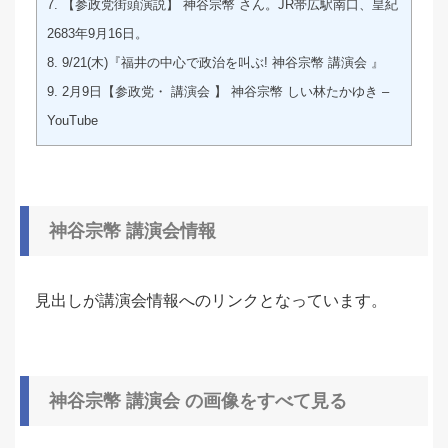
7.
【参政党街頭演説】 神谷宗幣 さん。JR帯広駅南口、皇紀
2683年9月16日。
8.
9/21(木)『福井の中心で政治を叫ぶ! 神谷宗幣 講演会 』
9.
2月9日【参政党・ 講演会 】 神谷宗幣 しい林たかゆき –
YouTube
神谷宗幣 講演会
情報
見出しが講演会情報へのリンクとなっています。
神谷宗幣 講演会 の画像をすべて見る