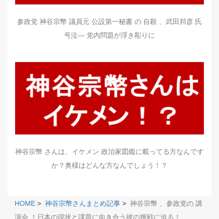
参政党 神谷宗幣 議員元 公設第一秘書 の 自殺 、武田邦彦 氏
号泣― 党内問題が浮き彫りに
神谷宗幣 さんは、イケメン 政治家図鑑に載ってる方なんです
か？奥様はどんな方なんでしょう！？
HOME
>
神谷宗幣さんまとめ記事
>
神谷宗幣 、参政党の 講
演会 ！日本の現状と課題に向き合う彼の挑戦に迫る！