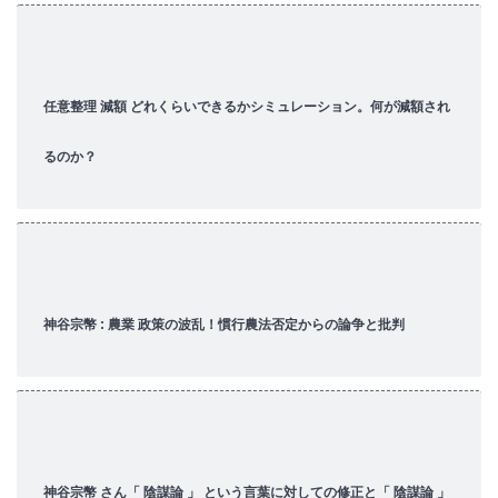
任意整理 減額 どれくらいできるかシミュレーション。何が減額され
るのか？
神谷宗幣 : 農業 政策の波乱！慣行農法否定からの論争と批判
神谷宗幣 さん「 陰謀論 」 という言葉に対しての修正と「 陰謀論 」