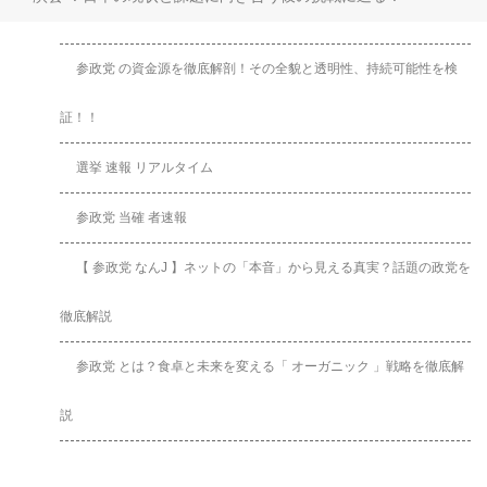
参政党 の資金源を徹底解剖！その全貌と透明性、持続可能性を検
証！！
選挙 速報 リアルタイム
参政党 当確 者速報
【 参政党 なんJ 】ネットの「本音」から見える真実？話題の政党を
徹底解説
参政党 とは？食卓と未来を変える「 オーガニック 」戦略を徹底解
説