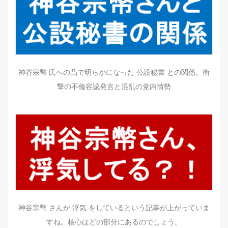
神谷宗幣 氏への凸で明らかになった 公設秘書 との関係。衝
撃の不倫容認発言と混乱の党内情勢
神谷宗幣 さんが 浮気 をしているという記事が上がっていま
すね。核心はどの部分にあるのでしょう。