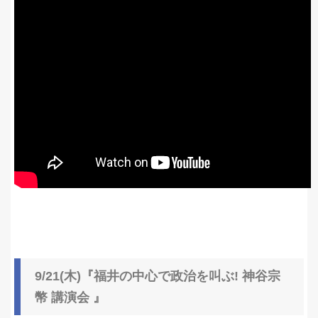
9/21(木)『福井の中心で政治を叫ぶ! 神谷宗
幣 講演会 』