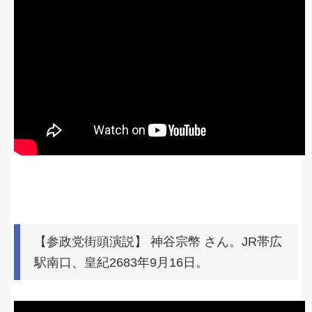
【参政党街頭演説】 神谷宗幣 さん。JR帯広
駅南口、皇紀2683年9月16日。