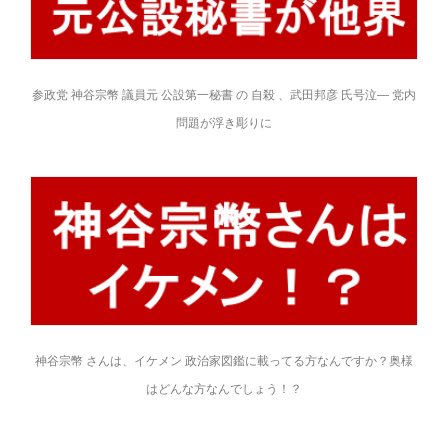
参政党 神谷宗幣 議員元 公設第一秘書 の 自殺 、武田邦彦 氏号泣― 党内
問題が浮き彫りに
神谷宗幣 さんは、イケメン 政治家図鑑に載ってる方なんですか？奥様
はどんな方なんでしょう！？